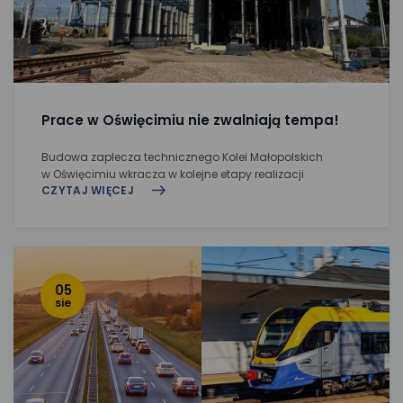
Prace w Oświęcimiu nie zwalniają tempa!
Budowa zaplecza technicznego Kolei Małopolskich
w Oświęcimiu wkracza w kolejne etapy realizacji
CZYTAJ WIĘCEJ
05
sie