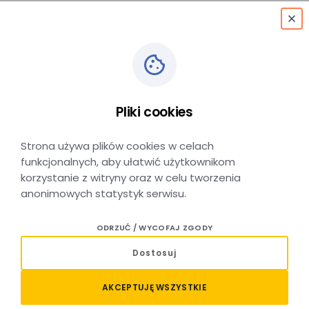
menu
Wysoko w powietrzu,
Pliki cookies
blisko Was!
Strona używa plików cookies w celach
funkcjonalnych, aby ułatwić użytkownikom
korzystanie z witryny oraz w celu tworzenia
anonimowych statystyk serwisu.
DATA DODANIA: 07 LIPCA 2026
ODRZUĆ / WYCOFAJ ZGODY
4 lipca mieliśmy przyjemność uczestniczyć w XV
Dostosuj
Nowotarskim Pikniku Lotniczym - dziękujemy
wszystkim, którzy odwiedzili nasze stoisko
AKCEPTUJĘ WSZYSTKIE
i wspólnie z nami stworzyli fantastyczną