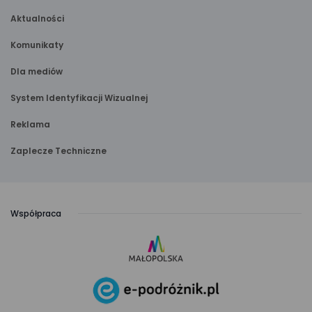
Aktualności
Komunikaty
Dla mediów
System Identyfikacji Wizualnej
Reklama
Zaplecze Techniczne
Współpraca
link
otwiera
się
link
w nowej
otwiera
karcie