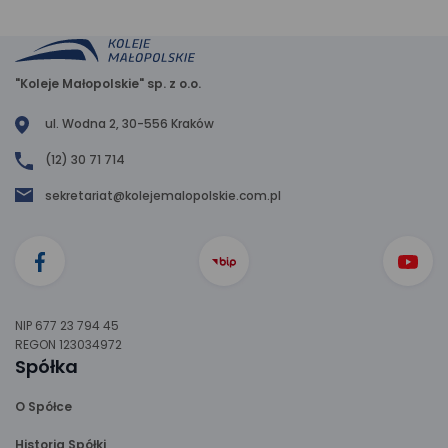
"Koleje Małopolskie" sp. z o.o.
ul. Wodna 2, 30-556 Kraków
(12) 30 71 714
sekretariat@kolejemalopolskie.com.pl
NIP 677 23 794 45
REGON 123034972
Spółka
O Spółce
Historia Spółki