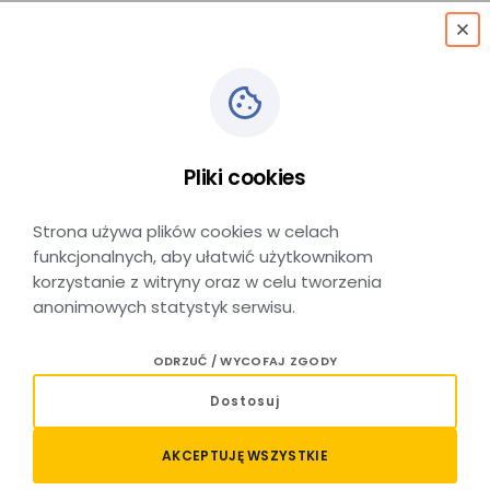
menu
Odkrywaj Małopolskę
Pliki cookies
z Wakacyjnym
Przewodnikiem MLD!
Strona używa plików cookies w celach
funkcjonalnych, aby ułatwić użytkownikom
korzystanie z witryny oraz w celu tworzenia
anonimowych statystyk serwisu.
DATA DODANIA: 02 LIPCA 2026
ODRZUĆ / WYCOFAJ ZGODY
Malownicze krajobrazy, zabytki, górskie szlaki czy
Dostosuj
klimatyczne miasteczka - w Małopolsce nie
brakuje miejsc, które warto odwiedzić - a dotarcie
AKCEPTUJĘ WSZYSTKIE
do wielu z nich jest prostsze, niż myślicie!