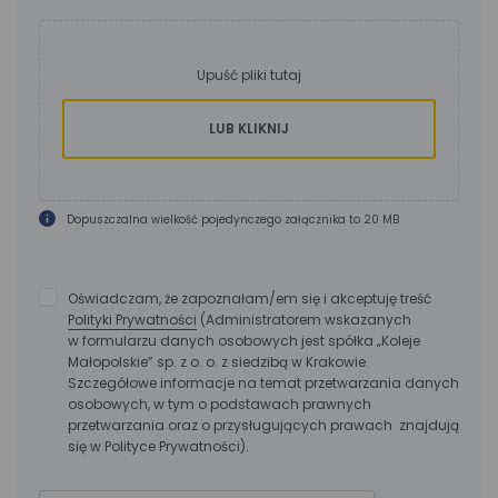
dodaj
plik
w polu
Upuść pliki tutaj
poniżej
ABY WYBRAĆ P
LUB KLIKNIJ
Dopuszczalna wielkość pojedynczego załącznika to 20 MB
Zgody
Oświadczam, że zapoznałam/em się i akceptuję treść
Polityki Prywatności
(Administratorem wskazanych
formularza
w formularzu danych osobowych jest spółka „Koleje
Małopolskie” sp. z o. o. z siedzibą w Krakowie.
Szczegółowe informacje na temat przetwarzania danych
osobowych, w tym o podstawach prawnych
przetwarzania oraz o przysługujących prawach znajdują
się w Polityce Prywatności).