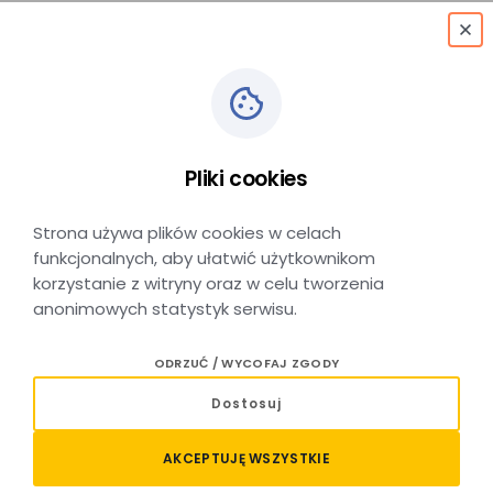
menu
Pliki cookies
Skargi i reklamacje
Strona używa plików cookies w celach
funkcjonalnych, aby ułatwić użytkownikom
korzystanie z witryny oraz w celu tworzenia
anonimowych statystyk serwisu.
Skargi dotyczące jakości
ODRZUĆ / WYCOFAJ ZGODY
świadczonych usług przewozowych,
Dostosuj
w szczególności dotyczące praw
i obowiązków pasażerów wynikających
AKCEPTUJĘ WSZYSTKIE
z rozporządzenia (UE) 2021/782, w tym