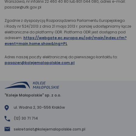
Warszawa, nr infolinii 22 460 40 80 lub 801 044 080, adres e-mail:
pasazer@utk.gov.pl
Zgodnie z dyspozycją Rozporządzenia Parlamentu Europejskiego
i Rady nr 524/2013 z dnia 21 maja 2013 r. poniżej udostępniamy łącze
elektroniczne do platformy ODR. Platforma ODR jest dostępna pod
adresem:
https://webgate.ec.europa.eu/odr/main/index.cfm?
event=main.home.show&lng=PL
Adres naszej poczty elektronicznej do pierwszego kontaktu to:
pasazer@kolejemalopolskie.com.pl
"Koleje Małopolskie" sp. z o.o.
ul. Wodna 2, 30-556 Kraków
(12) 30 71 714
sekretariat@kolejemalopolskie.com.pl