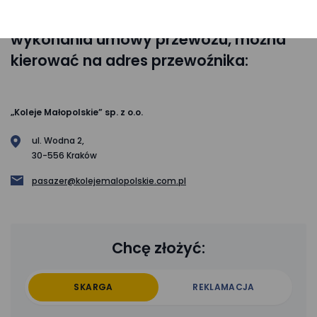
skargi dotyczące niewłaściwego
wykonania umowy przewozu, można
kierować na adres przewoźnika:
„Koleje Małopolskie” sp. z o.o.
ul. Wodna 2,
30-556 Kraków
pasazer@kolejemalopolskie.com.pl
Rodzaj
Chcę złożyć:
zgłoszenia
SKARGA
REKLAMACJA