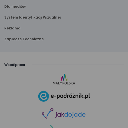
Dla mediów
System Identyfikacji Wizualnej
Reklama
Zaplecze Techniczne
Współpraca
link
otwiera
się
link
w nowej
otwiera
karcie
się
link
w nowej
otwiera
karcie
się
link