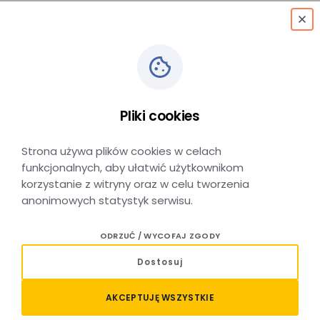
menu
Pliki cookies
O spółce
Strona używa plików cookies w celach
funkcjonalnych, aby ułatwić użytkownikom
korzystanie z witryny oraz w celu tworzenia
anonimowych statystyk serwisu.
Spółka Koleje Małopolskie sp. z o.o.
ODRZUĆ / WYCOFAJ ZGODY
to polski przewoźnik multimodalny
Dostosuj
Powołana w celu świadczenia usług użyteczności
AKCEPTUJĘ WSZYSTKIE
publicznej w zakresie transportu publicznego