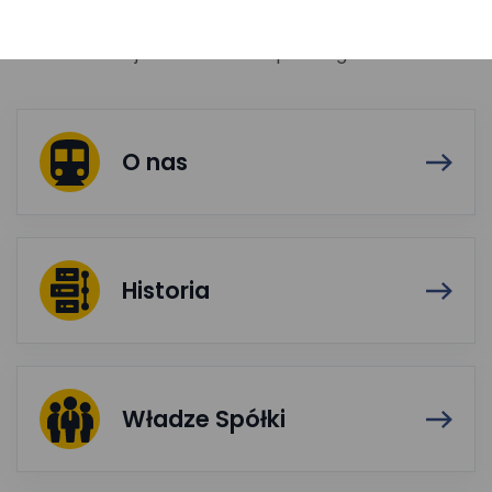
poprzez zapewnienie efektywnej organizacji
i funkcjonowania pasażerskiego ruchu kolejowego
na terenie województwa małopolskiego
O nas
Historia
Władze Spółki