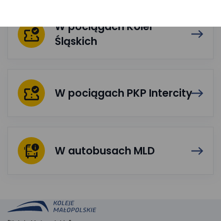
W pociągach Kolei
Śląskich
W pociągach PKP Intercity
W autobusach MLD