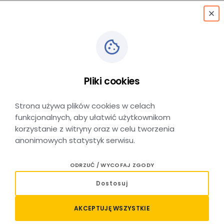
menu
Pliki cookies
Honorowanie biletów
Strona używa plików cookies w celach
funkcjonalnych, aby ułatwić użytkownikom
korzystanie z witryny oraz w celu tworzenia
anonimowych statystyk serwisu.
ODRZUĆ / WYCOFAJ ZGODY
Dostosuj
W pociągach POLREGIO
AKCEPTUJĘ WSZYSTKIE