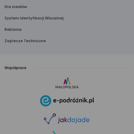
Dla mediów
System Identyfikacji Wizualnej
Reklama
Zaplecze Techniczne
Współpraca
link
otwiera
się
link
w nowej
otwiera
karcie
się
link
w nowej
otwiera
karcie
się
link