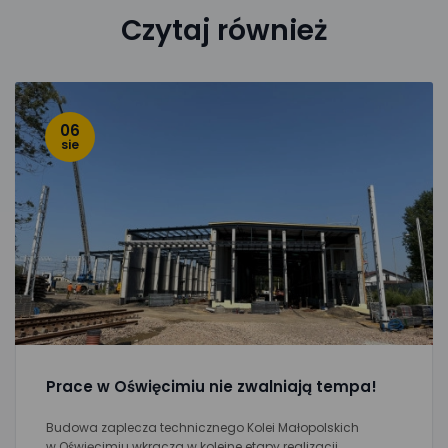
Czytaj również
06
sie
Prace w Oświęcimiu nie zwalniają tempa!
Budowa zaplecza technicznego Kolei Małopolskich
w Oświęcimiu wkracza w kolejne etapy realizacji