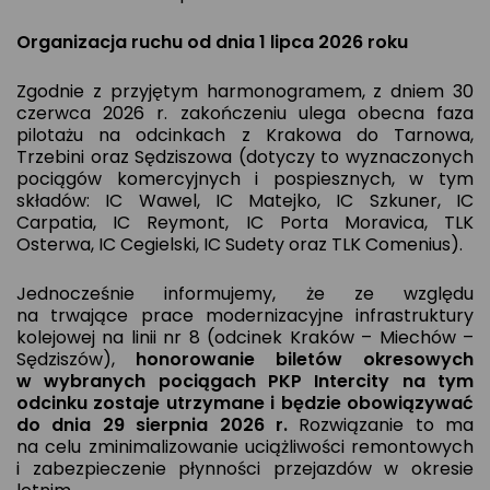
Organizacja ruchu od dnia 1 lipca 2026 roku
Zgodnie z przyjętym harmonogramem, z dniem 30
czerwca 2026 r. zakończeniu ulega obecna faza
pilotażu na odcinkach z Krakowa do Tarnowa,
Trzebini oraz Sędziszowa (dotyczy to wyznaczonych
pociągów komercyjnych i pospiesznych, w tym
składów: IC Wawel, IC Matejko, IC Szkuner, IC
Carpatia, IC Reymont, IC Porta Moravica, TLK
Osterwa, IC Cegielski, IC Sudety oraz TLK Comenius).
Jednocześnie informujemy, że ze względu
na trwające prace modernizacyjne infrastruktury
kolejowej na linii nr 8 (odcinek Kraków – Miechów –
Sędziszów),
honorowanie biletów okresowych
w wybranych pociągach PKP Intercity na tym
odcinku zostaje utrzymane i będzie obowiązywać
do dnia 29 sierpnia 2026 r.
Rozwiązanie to ma
na celu zminimalizowanie uciążliwości remontowych
i zabezpieczenie płynności przejazdów w okresie