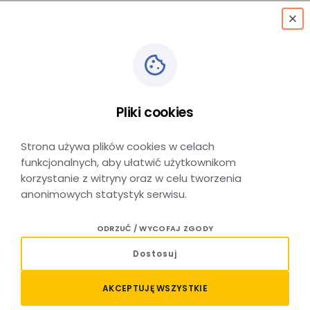
menu
Zmiany w honorowaniu
biletów okresowych KMŁ
Pliki cookies
w wybranych
Strona używa plików cookies w celach
funkcjonalnych, aby ułatwić użytkownikom
pociągach PKP Intercity
korzystanie z witryny oraz w celu tworzenia
anonimowych statystyk serwisu.
ODRZUĆ / WYCOFAJ ZGODY
DATA DODANIA: 29 CZERWCA 2026
Dostosuj
Zbliża się do końca zaplanowany okres realizacji
projektu pilotażowego, mającego na celu
AKCEPTUJĘ WSZYSTKIE
usprawnienie codziennych dojazdów do pracy