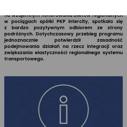
i placówek oświatowych w województwie
małopolskim. Wdrożone rozwiązanie, polegające
na wzajemnym honorowaniu biletów regionalnych
w pociągach spółki PKP Intercity, spotkało się
z bardzo pozytywnym odbiorem ze strony
podróżnych. Dotychczasowy przebieg programu
jednoznacznie potwierdził zasadność
podejmowania działań na rzecz integracji oraz
zwiększania elastyczności regionalnego systemu
transportowego.