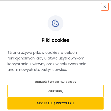
menu
Koleje Małopolskie
partnerem IV edycji
Pliki cookies
hackathonu
Strona używa plików cookies w celach
funkcjonalnych, aby ułatwić użytkownikom
Kościuszkon
korzystanie z witryny oraz w celu tworzenia
anonimowych statystyk serwisu.
ODRZUĆ / WYCOFAJ ZGODY
DATA DODANIA: 11 MAJA 2026
Dostosuj
Za nami IV edycja hackathonu Kościuszkon —
wydarzenia skupiającego studentów, pasjonatów
AKCEPTUJĘ WSZYSTKIE
nowych technologii oraz osoby zainteresowane