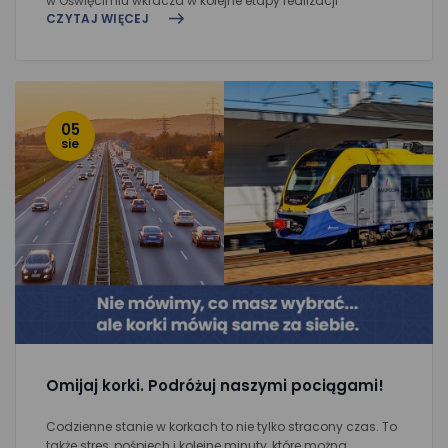
w Oświęcimiu wkracza w kolejne etapy realizacji
CZYTAJ WIĘCEJ
05
sie
Omijaj korki. Podróżuj naszymi pociągami!
Codzienne stanie w korkach to nie tylko stracony czas. To
także stres, pośpiech i kolejne minuty, które można