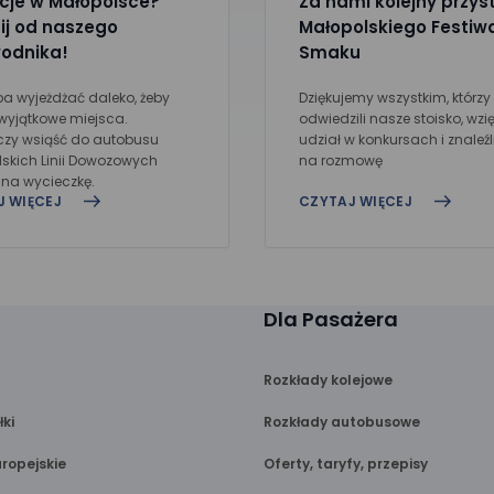
je w Małopolsce?
Za nami kolejny przys
ij od naszego
Małopolskiego Festiw
odnika!
Smaku
eba wyjeżdżać daleko, żeby
Dziękujemy wszystkim, którzy
wyjątkowe miejsca.
odwiedzili nasze stoisko, wzię
czy wsiąść do autobusu
udział w konkursach i znaleźl
skich Linii Dowozowych
na rozmowę
ć na wycieczkę.
J WIĘCEJ
CZYTAJ WIĘCEJ
Dla Pasażera
Rozkłady kolejowe
łki
Rozkłady autobusowe
ropejskie
Oferty, taryfy, przepisy