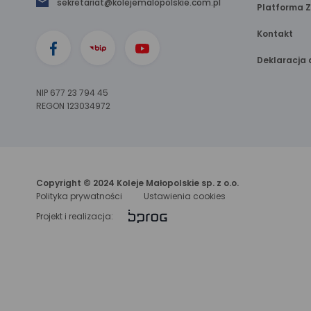
sekretariat@kolejemalopolskie.com.pl
Platforma 
Kontakt
Deklaracja 
NIP 677 23 794 45
REGON 123034972
Copyright © 2024 Koleje Małopolskie sp. z o.o.
Polityka prywatności
Ustawienia cookies
link
Projekt i realizacja:
otwiera
się
w nowej
karcie