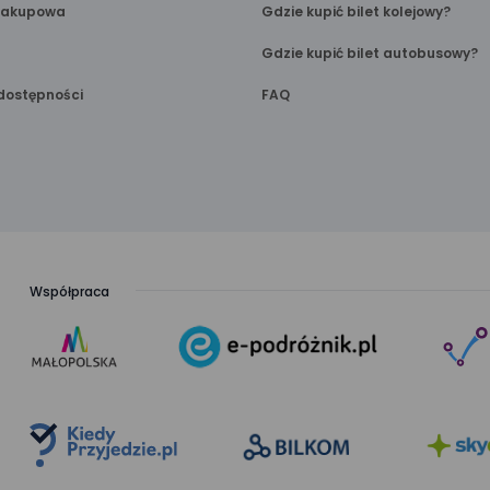
Zakupowa
Gdzie kupić bilet kolejowy?
Gdzie kupić bilet autobusowy?
dostępności
FAQ
Współpraca
link
link
otwiera
otwiera
się
się
w nowej
w nowej
karcie
karcie
link
link
otwiera
otwiera
się
się