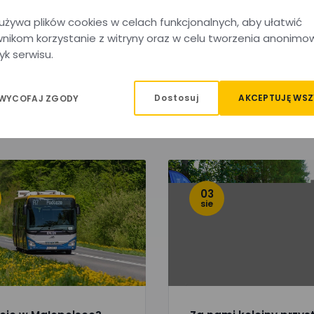
polsce.
używa plików cookies w celach funkcjonalnych, aby ułatwić
nikom korzystanie z witryny oraz w celu tworzenia anonimo
yk serwisu.
Dostosuj
AKCEPTUJĘ WSZ
 WYCOFAJ ZGODY
03
sie