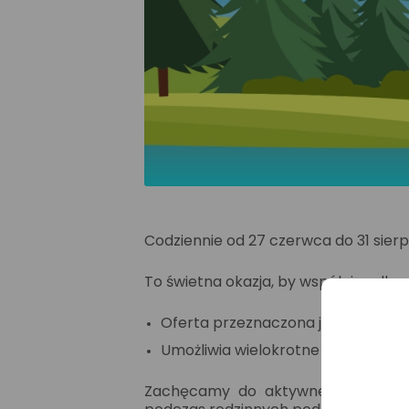
Codziennie od 27 czerwca do 31 sierp
To świetna okazja, by wspólnie odkry
Oferta przeznaczona jest dla grup 
Umożliwia wielokrotne przejazdy na
Zachęcamy do aktywnego spędzania