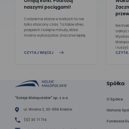
Omijaj korki. Podróżuj
Wakac
naszymi pociągami!
Zaczn
przew
Codzienne stanie w korkach to nie
tylko stracony czas. To także stres,
Nie trz
pośpiech i kolejne minuty, które
odkryć 
można wykorzystać znacznie lepiej.
Wystar
Małopol
i ruszy
CZYTAJ WIĘCEJ
CZYTA
Spółka
"Koleje Małopolskie" sp. z o.o.
O Spółce
ul. Wodna 2, 30-556 Kraków
Historia Spó
(12) 30 71 714
Fundusze Eu