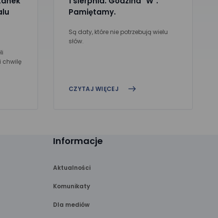
tanek
1 sierpnia. Godzina "W".
alu
Pamiętamy.
Są daty, które nie potrzebują wielu
słów.
li
i chwilę
CZYTAJ WIĘCEJ
Informacje
Aktualności
Komunikaty
Dla mediów