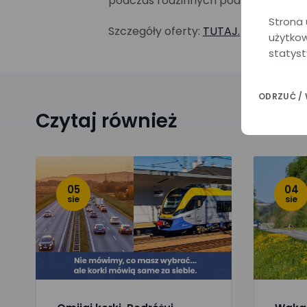
podczas rodzinnych podróży po Mało
Strona 
Szczegóły oferty:
TUTAJ.
użytkow
statyst
ODRZUĆ /
Czytaj również
05
04
sie
sie