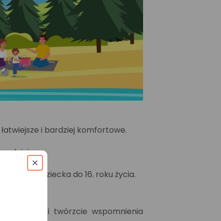
łatwiejsze i bardziej komfortowe.
godniej.
ajmniej 1 dziecka do 16. roku życia.
ne miejsca i twórzcie wspomnienia