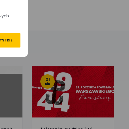
wych
YSTKIE
01
sie