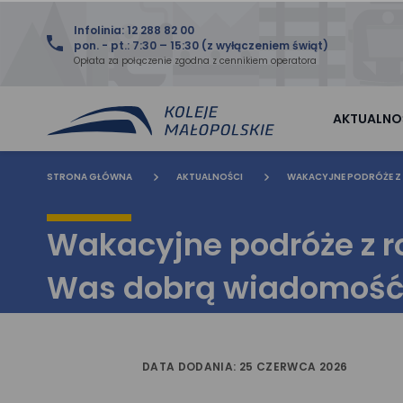
Infolinia: 12 288 82 00
pon. - pt.: 7:30 – 15:30 (z wyłączeniem świąt)
Opłata za połączenie zgodna z cennikiem operatora
AKTUALNO
STRONA GŁÓWNA
AKTUALNOŚCI
WAKACYJNE PODRÓŻE Z
Wakacyjne podróże z 
Was dobrą wiadomość
DATA DODANIA: 25 CZERWCA 2026