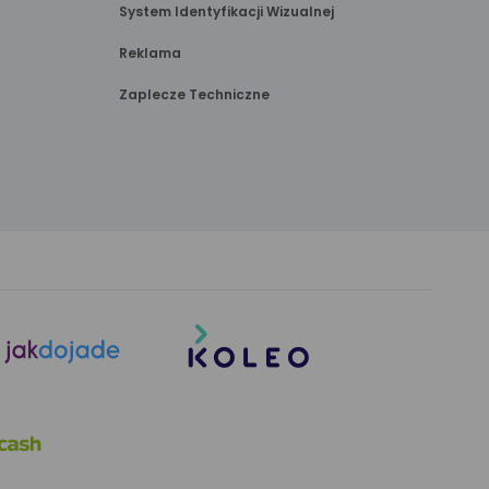
System Identyfikacji Wizualnej
Reklama
Zaplecze Techniczne
link
link
otwiera
otwiera
się
się
w nowej
w nowej
karcie
karcie
link
otwiera
się