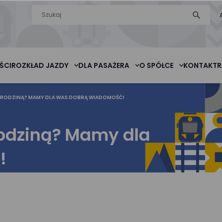
Wyszukiwarka
szukaj
na stronie
ŚCI
ROZKŁAD JAZDY
DLA PASAŻERA
O SPÓŁCE
KONTAKT
R
 RODZINĄ? MAMY DLA WAS DOBRĄ WIADOMOŚĆ!
rodziną? Mamy dla
!