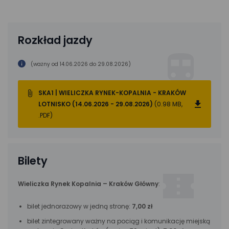
Rozkład jazdy
(ważny od 14.06.2026 do 29.08.2026)
SKA1 | WIELICZKA RYNEK-KOPALNIA - KRAKÓW
LOTNISKO (14.06.2026 - 29.08.2026)
(0.98 MB,
.PDF)
Bilety
Wieliczka Rynek Kopalnia – Kraków Główny
:
bilet jednorazowy w jedną stronę:
7,00 zł
bilet zintegrowany ważny na pociąg i komunikację miejską