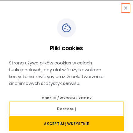
menu
Wieliczka Rynek-
Kopalnia - Kraków
Pliki cookies
Główny - Kraków
Strona używa plików cookies w celach
funkcjonalnych, aby ułatwić użytkownikom
Lotnisko/Airport
korzystanie z witryny oraz w celu tworzenia
anonimowych statystyk serwisu.
ODRZUĆ / WYCOFAJ ZGODY
Dostosuj
Wieliczka Rynek-
Kraków Główny
Kraków
Kopalnia
Lotnisko/Airport
AKCEPTUJĘ WSZYSTKIE