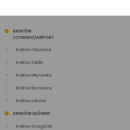
Stacje kolejowe
KRAKÓW
LOTNISKO/AIRPORT
Kraków Olszanica
Kraków Zakliki
Kraków Młynówka
Kraków Bronowice
Kraków Łobzów
KRAKÓW GŁÓWNY
Kraków Grzegórzki