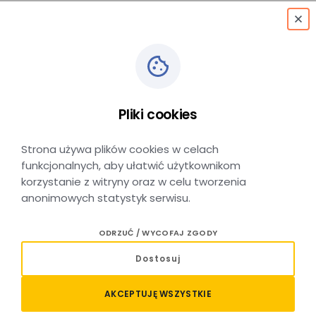
menu
Wskocz w pociąg
do relaksu! Z Kolejami
Pliki cookies
Małopolskimi do Term
Strona używa plików cookies w celach
funkcjonalnych, aby ułatwić użytkownikom
Szaflary 20% taniej!
korzystanie z witryny oraz w celu tworzenia
anonimowych statystyk serwisu.
ODRZUĆ / WYCOFAJ ZGODY
DATA DODANIA: 05 CZERWCA 2026
Dostosuj
Lato to idealny czas na wycieczki i odpoczynek,
a teraz możecie połączyć jedno z drugim jeszcze
AKCEPTUJĘ WSZYSTKIE
korzystniej!