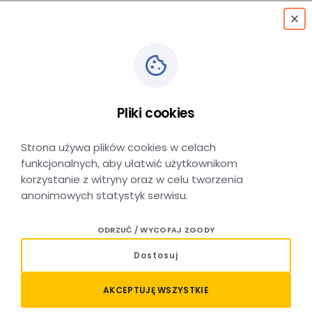
menu
Finał akcji Funduszowy
Pliki cookies
Maj za nami!
Strona używa plików cookies w celach
funkcjonalnych, aby ułatwić użytkownikom
korzystanie z witryny oraz w celu tworzenia
anonimowych statystyk serwisu.
DATA DODANIA: 01 CZERWCA 2026
ODRZUĆ / WYCOFAJ ZGODY
W piątek, 29 maja, w ramach wydarzenia „MAJujże
Dostosuj
z FUNduszami w Cogiteonie!” mieliśmy okazję
wspólnie świętować zakończenie tegorocznej
AKCEPTUJĘ WSZYSTKIE
edycji Funduszowego Maja