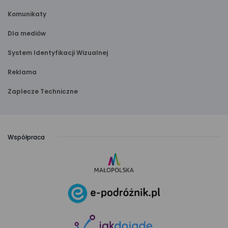
Komunikaty
Dla mediów
System Identyfikacji Wizualnej
Reklama
Zaplecze Techniczne
Współpraca
link
otwiera
się
link
w nowej
otwiera
karcie
się
link
w nowej