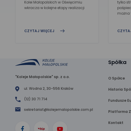
Kolei Małopolskich w Oświęcimiu
tylko st
wkracza w kolejne etapy realizacji
pośpiech
można w
CZYTAJ WIĘCEJ
CZYTA
Spółka
"Koleje Małopolskie" sp. z o.o.
O Spółce
ul. Wodna 2, 30-556 Kraków
Historia Spó
(12) 30 71 714
Fundusze Eu
sekretariat@kolejemalopolskie.com.pl
Platforma 
Kontakt