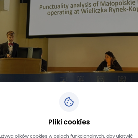
ałopolskich Linii Dowozowych Igor Pabis zaprezentował 
czka Rynek-Kopalnia.
Pliki cookies
enie i możliwość wymiany doświadczeń w gronie ekspertów
używa plików cookies w celach funkcjonalnych, aby ułatwić