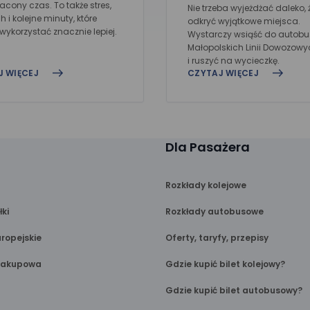
racony czas. To także stres,
Nie trzeba wyjeżdżać daleko, 
 i kolejne minuty, które
odkryć wyjątkowe miejsca.
ykorzystać znacznie lepiej.
Wystarczy wsiąść do autob
Małopolskich Linii Dowozowy
i ruszyć na wycieczkę.
J WIĘCEJ
CZYTAJ WIĘCEJ
Dla Pasażera
Rozkłady kolejowe
łki
Rozkłady autobusowe
ropejskie
Oferty, taryfy, przepisy
Zakupowa
Gdzie kupić bilet kolejowy?
Gdzie kupić bilet autobusowy?