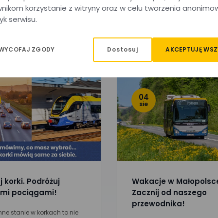
nikom korzystanie z witryny oraz w celu tworzenia anonimo
yk serwisu.
Dostosuj
AKCEPTUJĘ WSZ
 WYCOFAJ ZGODY
04
sie
 korki. Podróżuj
Wakacje w Małopolsc
mi pociągami!
Zacznij od naszego
przewodnika!
ne stanie w korkach to nie