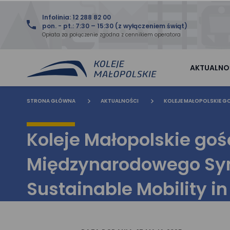
Infolinia: 12 288 82 00
pon. - pt.: 7:30 – 15:30 (z wyłączeniem świąt)
Opłata za połączenie zgodna z cennikiem operatora
AKTUALNO
STRONA GŁÓWNA
AKTUALNOŚCI
KOLEJE MAŁOPOLSKIE G
Koleje Małopolskie go
Międzynarodowego Sy
Sustainable Mobility i