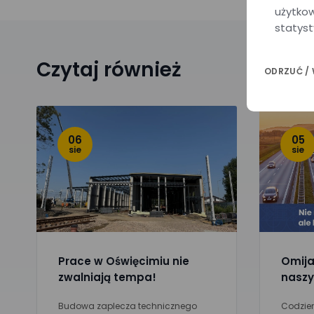
użytkow
statyst
Czytaj również
ODRZUĆ /
06
05
sie
sie
Prace w Oświęcimiu nie
Omijaj
zwalniają tempa!
naszy
Budowa zaplecza technicznego
Codzien