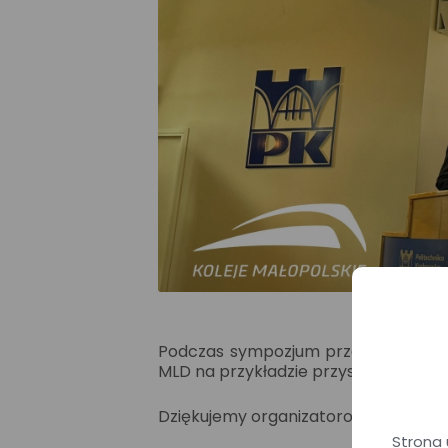
Podczas sympozjum przedstawiciel M
MLD na przykładzie przystanku Wieli
Dziękujemy organizatorom za zaprosz
Strona 