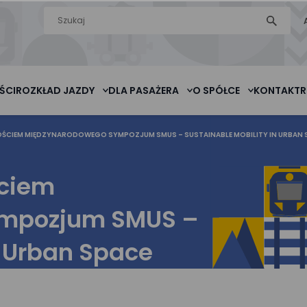
Wyszukiwarka
szukaj
na stronie
ŚCI
ROZKŁAD JAZDY
DLA PASAŻERA
O SPÓŁCE
KONTAKT
R
OŚCIEM MIĘDZYNARODOWEGO SYMPOZJUM SMUS – SUSTAINABLE MOBILITY IN URBAN 
ściem
mpozjum SMUS –
n Urban Space