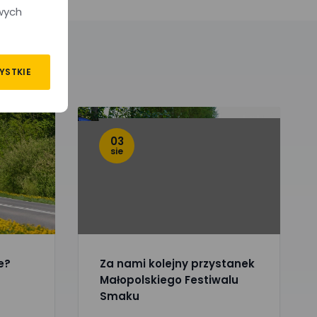
wych
YSTKIE
03
sie
e?
Za nami kolejny przystanek
Małopolskiego Festiwalu
Smaku