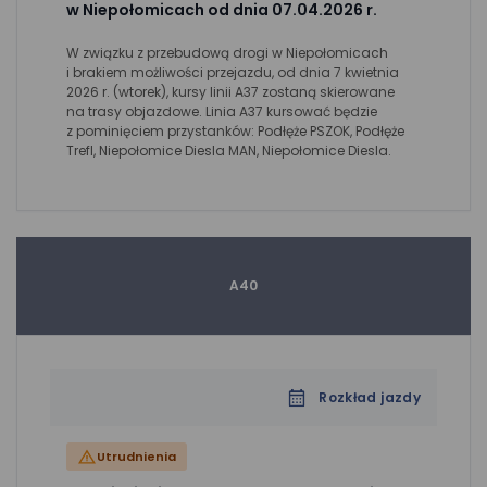
w Niepołomicach od dnia 07.04.2026 r.
W związku z przebudową drogi w Niepołomicach
i brakiem możliwości przejazdu, od dnia 7 kwietnia
2026 r. (wtorek), kursy linii A37 zostaną skierowane
na trasy objazdowe. Linia A37 kursować będzie
z pominięciem przystanków: Podłęże PSZOK, Podłęże
Trefl, Niepołomice Diesla MAN, Niepołomice Diesla.
A40
Rozkład jazdy
Utrudnienia