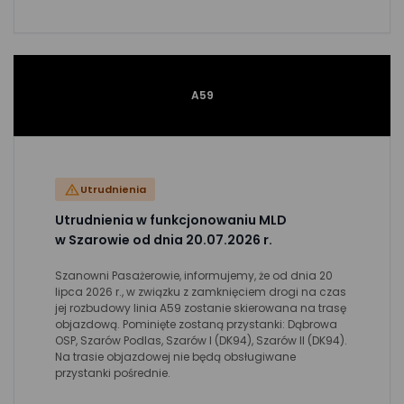
A59
Utrudnienia
Utrudnienia w funkcjonowaniu MLD
w Szarowie od dnia 20.07.2026 r.
Szanowni Pasażerowie, informujemy, że od dnia 20
lipca 2026 r., w związku z zamknięciem drogi na czas
jej rozbudowy linia A59 zostanie skierowana na trasę
objazdową. Pominięte zostaną przystanki: Dąbrowa
OSP, Szarów Podlas, Szarów I (DK94), Szarów II (DK94).
Na trasie objazdowej nie będą obsługiwane
przystanki pośrednie.