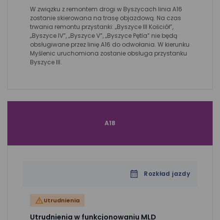
W związku z remontem drogi w Byszycach linia A16
zostanie skierowana na trasę objazdową. Na czas
trwania remontu przystanki: „Byszyce III Kościół”,
„Byszyce IV”, „Byszyce V”, „Byszyce Pętla” nie będą
obsługiwane przez linię A16 do odwołania. W kierunku
Myślenic uruchomiona zostanie obsługa przystanku
Byszyce III.
A18
Rozkład jazdy
Utrudnienia
Utrudnienia w funkcjonowaniu MLD