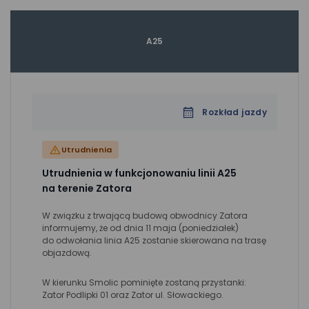
A25
Rozkład jazdy
Utrudnienia
Utrudnienia w funkcjonowaniu linii A25
na terenie Zatora
W związku z trwającą budową obwodnicy Zatora
informujemy, że od dnia 11 maja (poniedziałek)
do odwołania linia A25 zostanie skierowana na trasę
objazdową.
W kierunku Smolic pominięte zostaną przystanki:
Zator Podlipki 01 oraz Zator ul. Słowackiego.