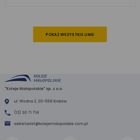
POKAŻ WSZYSTKIE LINIE
"Koleje Małopolskie" sp. z o.o.
ul. Wodna 2, 30-556 Kraków
(12) 30 71 714
sekretariat@kolejemalopolskie.com.pl