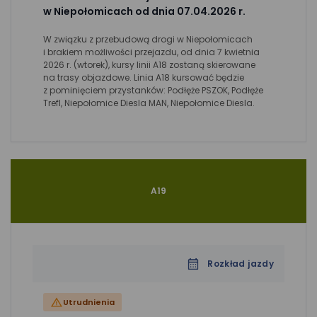
w Niepołomicach od dnia 07.04.2026 r.
W związku z przebudową drogi w Niepołomicach
i brakiem możliwości przejazdu, od dnia 7 kwietnia
2026 r. (wtorek), kursy linii A18 zostaną skierowane
na trasy objazdowe. Linia A18 kursować będzie
z pominięciem przystanków: Podłęże PSZOK, Podłęże
Trefl, Niepołomice Diesla MAN, Niepołomice Diesla.
A19
Rozkład jazdy
Utrudnienia