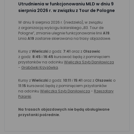
Utrudnienia w funkcjonowaniu MLD w dniu 9
sierpnia 2026 r. w związku z Tour de Pologne
W dniu 9 sierpnia 2026 r. (niedziela), w związku
z organizacją wyścigu kolarskiego „83. Tour de
Pologne”, zmianie ulegnie funkcjonowanie linii
A19
.
Linia
A19
zostanie skierowana na trasy objazdowe.
Kursy z
Wieliczki
z godz.
7:41
oraz z
Olszowic
z godz.
8:45
i
16:45
kursować będą z pominięciem
przystanków na odcinku
Wieliczka Szyb Daniłowicza
-
Grabówki Krzyżówka
.
Kursy z
Wieliczki
z godz.
10:11
i
15:41
oraz z
Olszowic
o
11:15
kursować będą z pominięciem przystanków
na odcinku
Wieliczka Szyb Daniłowicza
-
Rzeszotary
Polanki
.
Na trasach objazdowych nie będą obsługiwane
przystanki pośrednie.