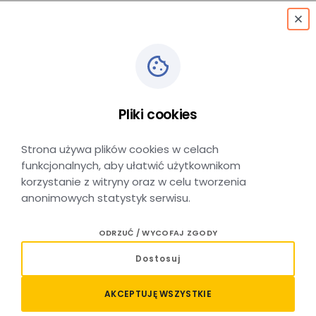
menu
Pliki cookies
Komunikaty
Strona używa plików cookies w celach
funkcjonalnych, aby ułatwić użytkownikom
korzystanie z witryny oraz w celu tworzenia
anonimowych statystyk serwisu.
Informacje o utrudnieniach
ODRZUĆ / WYCOFAJ ZGODY
Dostosuj
Pokaż:
Linie kolejowe
Linie autobusowe
AKCEPTUJĘ WSZYSTKIE