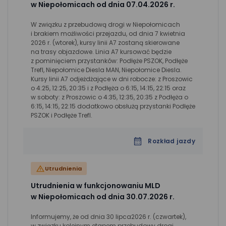
w Niepołomicach od dnia 07.04.2026 r.
W związku z przebudową drogi w Niepołomicach
i brakiem możliwości przejazdu, od dnia 7 kwietnia
2026 r. (wtorek), kursy linii A7 zostaną skierowane
na trasy objazdowe. Linia A7 kursować będzie
z pominięciem przystanków: Podłęże PSZOK, Podłęże
Trefl, Niepołomice Diesla MAN, Niepołomice Diesla.
Kursy linii A7 odjeżdżające w dni robocze: z Proszowic
o 4:25, 12:25, 20:35 i z Podłęża o 6:15, 14:15, 22:15 oraz
w soboty: z Proszowic o 4:35, 12:35, 20:35 z Podłęża o
6:15, 14:15, 22:15 dodatkowo obsłużą przystanki Podłęże
PSZOK i Podłęże Trefl.
Rozkład jazdy
Utrudnienia
Utrudnienia w funkcjonowaniu MLD
w Niepołomicach od dnia 30.07.2026 r.
Informujemy, że od dnia 30 lipca2026 r. (czwartek),
w związku kolejnym etapem przebudowy drogi