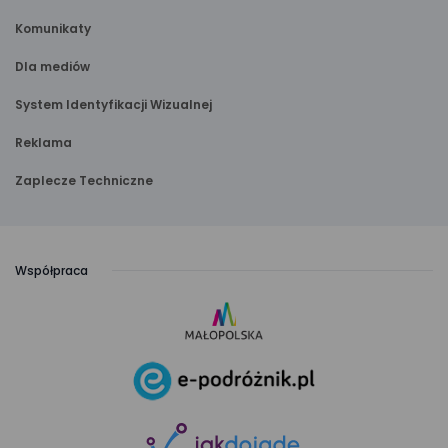
Komunikaty
Dla mediów
System Identyfikacji Wizualnej
Reklama
Zaplecze Techniczne
Współpraca
link
otwiera
się
link
w nowej
otwiera
karcie
się
link
w nowej